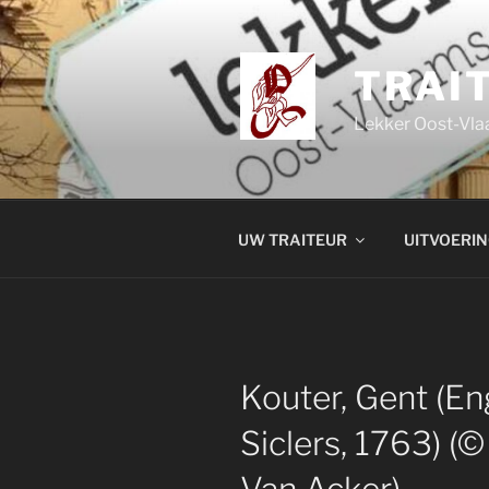
Spring
naar
de
TRAI
inhoud
Lekker Oost-Vla
UW TRAITEUR
UITVOERIN
Kouter, Gent (En
Siclers, 1763) (