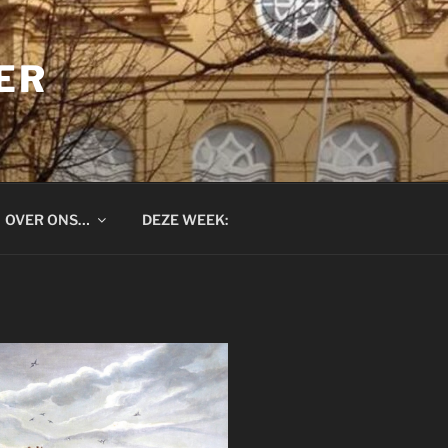
ER
OVER ONS…
DEZE WEEK: