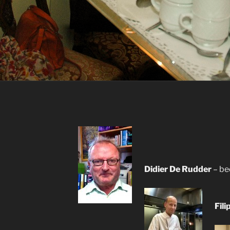
Didier De Rudder
– bed
Fil