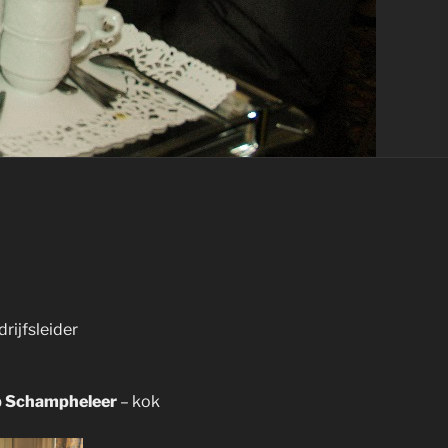
rijfsleider
ip Schampheleer
– kok